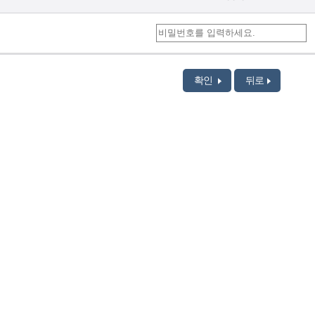
확인
뒤로