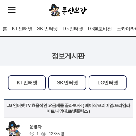
홈
KT 인터넷
SK 인터넷
LG 인터넷
LG헬로비전
스카이라
정보게시판
KT인터넷
SK인터넷
LG인터넷
LG 인터넷 TV 효율적인 요금제를 골라보자! ( 베이직/프리미엄/프라임라
이트/내맘대로/넷플릭스 )
운영자
1
12735 명