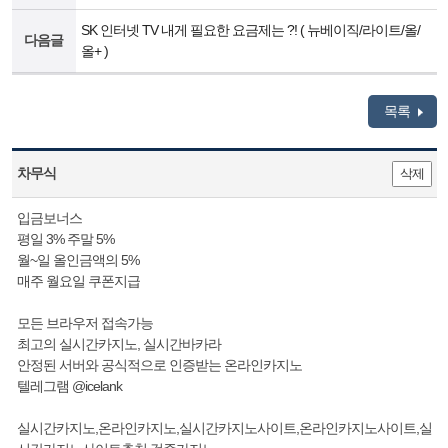
SK 인터넷 TV 내게 필요한 요금제는 ?! ( 뉴베이직/라이트/올/
다음글
올+ )
목록
차무식
삭제
입금보너스
평일 3% 주말 5%
월~일 올인금액의 5%
매주 월요일 쿠폰지급
모든 브라우저 접속가능
최고의 실시간카지노, 실시간바카라
안정된 서버와 공식적으로 인증받는 온라인카지노
텔레그램 @icelank
실시간카지노,온라인카지노,실시간카지노사이트,온라인카지노사이트,실