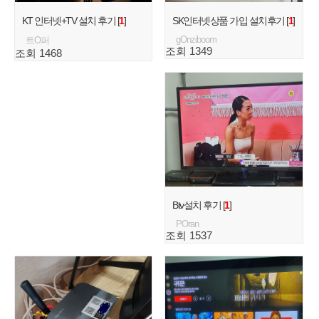
KT 인터넷+TV 설치 후기 [
1
]
SK인터넷상품 가입 설치후기 [
1
]
gOnziboom
트O퍼
조회 1349
조회 1468
Btv설치 후기 [
1
]
POran
조회 1537