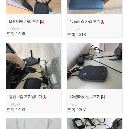
kT인터넷 가입 후기 [
1
]
유플러스 가입 후기 [
1
]
aOigo
김O전
조회 1466
조회 1313
통신보감 후기입니다 [
1
]
LG인터넷 설치후기 [
1
]
최O떤
달O
조회 1403
조회 1307