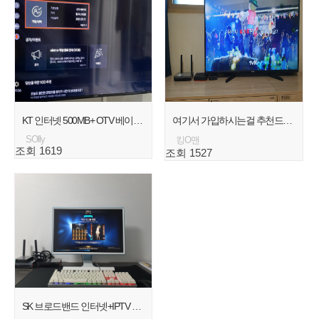
KT 인터넷 500MB+ OTV 베이직 가입 설치 후기 [
1
]
여기서 가입하시는걸 추천드림. [
1
]
SOlly
킹O맨
조회 1619
조회 1527
SK 브로드밴드 인터넷+IPTV 설치 후기! [
1
]