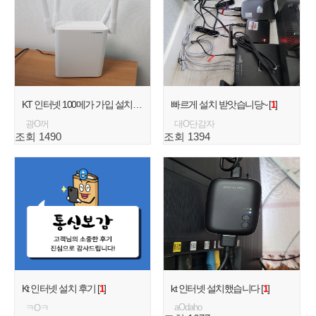
KT 인터넷 100메가 가입 설치 후기 [
1
]
빠르게 설치 받앗습니당~ [
1
]
광O꺼
대O단감자
조회 1490
조회 1394
Kt 인터넷 설치 후기 [
1
]
kt 인터넷 설치했습니다 [
1
]
aOdaho
ㅋOㅋ