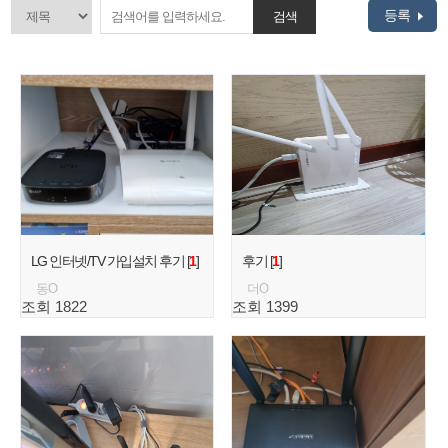
등록
검색
LG 인터넷/TV 가입설치 후기 [
1
]
후기 [
1
]
동O
더O
조회 1822
조회 1399