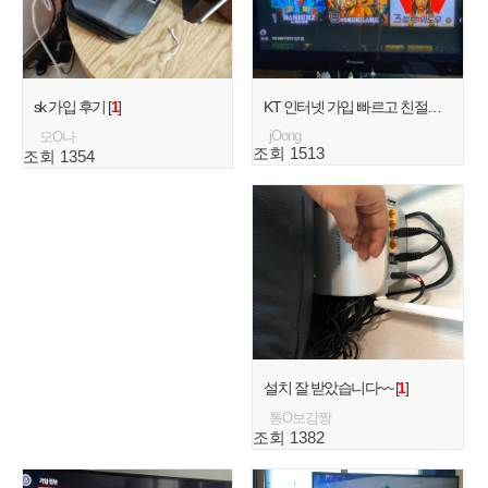
sk 가입 후기 [
1
]
KT 인터넷 가입 빠르고 친절해요! [
1
]
jOong
모O나
조회 1513
조회 1354
설치 잘 받았습니다~~ [
1
]
통O보감짱
조회 1382