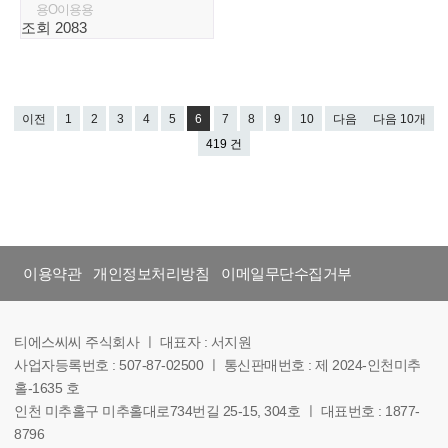
용O이용용
조회 2083
이전
1
2
3
4
5
6
7
8
9
10
다음
다음 10개
419 건
이용약관
개인정보처리방침
이메일무단수집거부
티에스씨씨 주식회사 ㅣ 대표자 : 서지원
사업자등록번호 : 507-87-02500 ㅣ 통신판매번호 : 제 2024-인천미추
홀-1635 호
인천 미추홀구 미추홀대로734번길 25-15, 304호 ㅣ 대표번호 : 1877-
8796