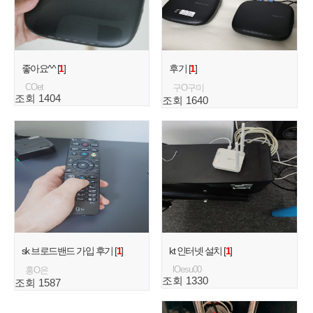
좋아요^^ [
1
]
후기 [
1
]
COet
구O구미
조회 1404
조회 1640
sk 브로드밴드 가입 후기 [
1
]
kt 인터넷 설치 [
1
]
lOesu00
홍O은
조회 1330
조회 1587