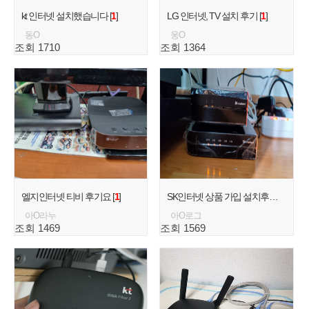
kt 인터넷 설치했습니다 [
1
]
LG 인터넷, TV 설치 후기 [
1
]
동O
웅O
조회 1710
조회 1364
엘지인터넷 티비 후기요 [
1
]
SK인터넷 상품 가입 설치후기 [
1
]
아O라누
아O로그
조회 1469
조회 1569