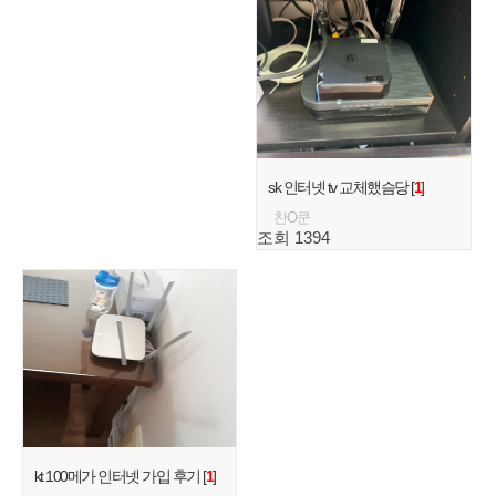
sk 인터넷 tv 교체했슴당 [
1
]
찬O쿤
조회 1394
kt 100메가 인터넷 가입 후기 [
1
]