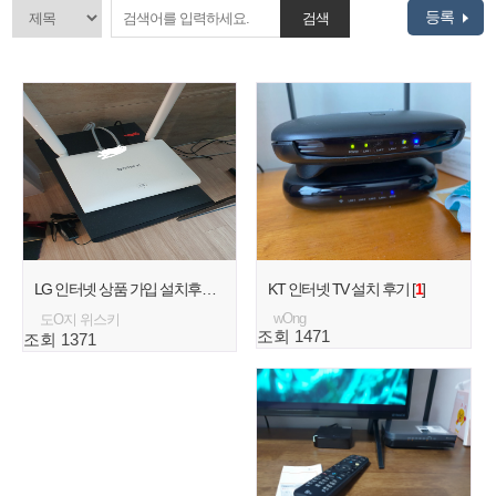
등록
검색
LG 인터넷 상품 가입 설치후기 [
1
]
KT 인터넷 TV 설치 후기 [
1
]
wOng
도O지 위스키
조회 1471
조회 1371