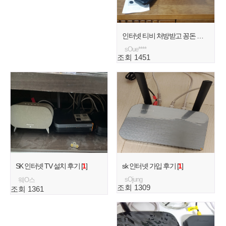
인터넷 티비 처방받고 꽁돈 벌었어요 [
sOue****
조회 1451
SK 인터넷 TV 설치 후기 [
1
]
sk 인터넷 가입 후기 [
1
]
sOjung
웨O스
조회 1309
조회 1361