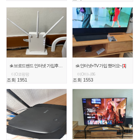
sk 브로드밴드 인터넷 가입후기 [
1
]
sk 인터넷+TV 가입 했어요~ [
1
]
디O코팡팡
미O미니86
조회 1951
조회 1553