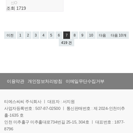
신O
조회 1719
이전
1
2
3
4
5
6
7
8
9
10
다음
다음 10개
419 건
이용약관
개인정보처리방침
이메일무단수집거부
티에스씨씨 주식회사 ㅣ 대표자 : 서지원
사업자등록번호 : 507-87-02500 ㅣ 통신판매번호 : 제 2024-인천미추
홀-1635 호
인천 미추홀구 미추홀대로734번길 25-15, 304호 ㅣ 대표번호 : 1877-
8796