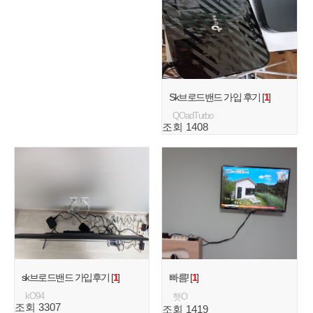
Sk브로드밴드 가입 후기 [
1
]
QOadTurbo
조회 1408
sk브로드밴드 가입후기 [
1
]
빠름! [
1
]
kO94
햇O
조회 3307
조회 1419